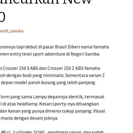
0
otif
,
yamaha
rannya tapi debut di pasar Brasil Diberi nama Yamaha
gmen entry level sport adventure di Negeri Samba.
ni Crosser 150 S ABS dan Crosser 150 Z ABS Yamaha
koh dengan bodi yang minimalis. Sementara varian Z
r depan model paruh burung yang lebih panjang.
latform yang sama Lampu depannya identik, termasuk
 di atas headlamp. Kesan sporty-nya dituangkan
 dan kanan yang punya dimensi cukup panjang. Visual
 manis dengan desain joknya.
 cc, 1-silinder, SOHC, pendingin cairan, dan sudah