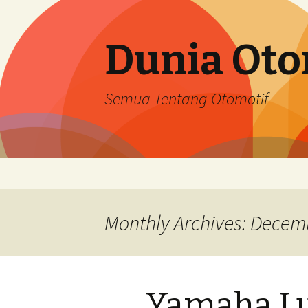
Dunia Oto
Semua Tentang Otomotif
Skip
to
content
Monthly Archives: Decem
Yamaha L