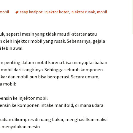
 mobil
asap knalpot
,
injektor kotor
,
injektor rusak
,
mobil
k, seperti mesin yang tidak mau di-starter atau
n oleh injektor mobil yang rusak. Sebenarnya, gejala
 lebih awal.
n penting dalam mobil karena bisa menyuplai bahan
mobil dari tangkinya. Sehingga seluruh komponen
ar dan mobil pun bisa beroperasi. Secara umum,
da mobil:
nsin ke injektor mobil
ensin ke komponen intake manifold, di mana udara
udian dikompres di ruang bakar, menghasilkan reaksi
k menyalakan mesin