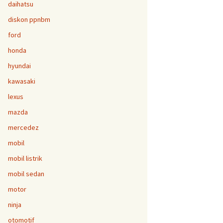
daihatsu
diskon ppnbm
ford
honda
hyundai
kawasaki
lexus
mazda
mercedez
mobil
mobil listrik
mobil sedan
motor
ninja
otomotif