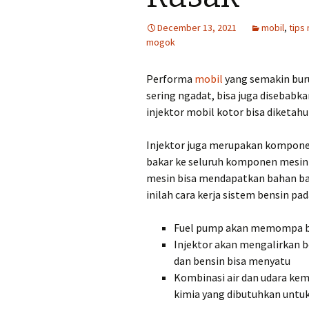
December 13, 2021
mobil
,
tips
mogok
Performa
mobil
yang semakin buru
sering ngadat, bisa juga disebabka
injektor mobil kotor bisa diketahui
Injektor juga merupakan kompone
bakar ke seluruh komponen mesin 
mesin bisa mendapatkan bahan bak
inilah cara kerja sistem bensin pa
Fuel pump akan memompa be
Injektor akan mengalirkan b
dan bensin bisa menyatu
Kombinasi air dan udara kem
kimia yang dibutuhkan untu