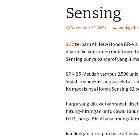
Sensing
December 18, 2021
honda
,
oto
SUV
terbaru All New Honda BR-V s
dikirim ke konsumen mulai awal t
Sensing punya banderol yang luma
SPK BR-V sudah tembus 2.500 unit 
Sudah mendekati angka sekitar 2.6
Komposisinya Honda Sensing 62 pe
harga yang ditawarkan sudah dis
hitung-hitungan untuk awal tahun
DTP , harga BR-V bakal mengalami
kandungan local purchase all new 