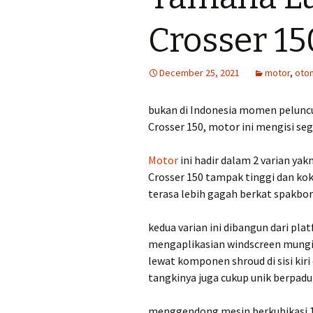
Crosser 15
December 25, 2021
motor
,
otom
bukan di Indonesia momen peluncu
Crosser 150, motor ini mengisi se
Motor
ini hadir dalam 2 varian yak
Crosser 150 tampak tinggi dan ko
terasa lebih gagah berkat spakbo
kedua varian ini dibangun dari p
mengaplikasian windscreen mungil
lewat komponen shroud di sisi kiri
tangkinya juga cukup unik berpadu
menggendong mesin berkubikasi 149