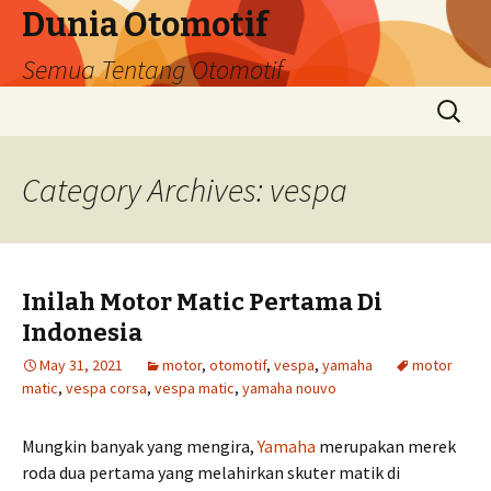
Dunia Otomotif
Semua Tentang Otomotif
Skip
Search
to
for:
content
Category Archives: vespa
Inilah Motor Matic Pertama Di
Indonesia
May 31, 2021
motor
,
otomotif
,
vespa
,
yamaha
motor
matic
,
vespa corsa
,
vespa matic
,
yamaha nouvo
Mungkin banyak yang mengira,
Yamaha
merupakan merek
roda dua pertama yang melahirkan skuter matik di