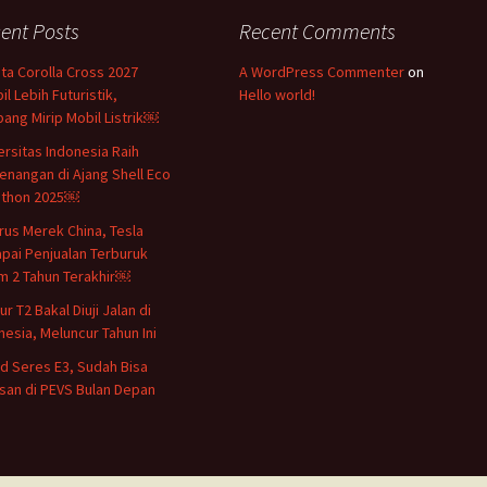
ent Posts
Recent Comments
ta Corolla Cross 2027
A WordPress Commenter
on
il Lebih Futuristik,
Hello world!
ang Mirip Mobil Listrik￼
ersitas Indonesia Raih
nangan di Ajang Shell Eco
athon 2025￼
rus Merek China, Tesla
pai Penjualan Terburuk
m 2 Tahun Terakhir￼
r T2 Bakal Diuji Jalan di
nesia, Meluncur Tahun Ini
d Seres E3, Sudah Bisa
san di PEVS Bulan Depan