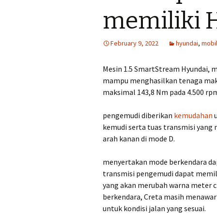
memiliki 
February 9, 2022
hyundai
,
mobi
Mesin 1.5 SmartStream Hyundai, me
mampu menghasilkan tenaga maksi
maksimal 143,8 Nm pada 4.500 rp
pengemudi diberikan
kemudahan
u
kemudi serta tuas transmisi yan
arah kanan di mode D.
menyertakan mode berkendara dapat
transmisi pengemudi dapat memil
yang akan merubah warna meter cl
berkendara, Creta masih menawarka
untuk kondisi jalan yang sesuai.