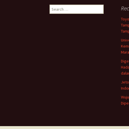
Search
Rec
for:
Toyo
Tamp
Tamp
Univ
Keme
Mar
Dige
Hada
dala
Jetou
Indo
Wuju
Dipe