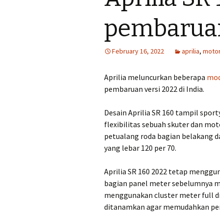
pembaruan
February 16, 2022
aprilia
,
moto
Aprilia meluncurkan beberapa
mod
pembaruan versi 2022 di India.
Desain Aprilia SR 160 tampil spo
flexibilitas sebuah skuter dan 
petualang roda bagian belakang d
yang lebar 120 per 70.
Aprilia SR 160 2022 tetap menggu
bagian panel meter sebelumnya m
menggunakan cluster meter full d
ditanamkan agar memudahkan pen