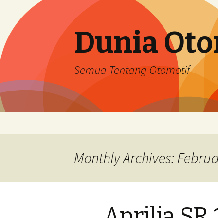
Dunia Oto
Semua Tentang Otomotif
Skip
to
content
Monthly Archives: Febru
Aprilia SR