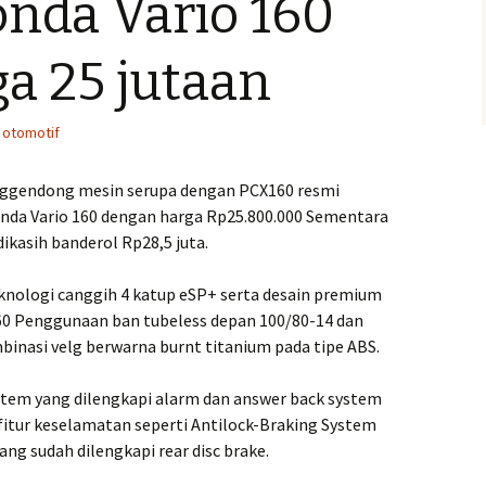
onda Vario 160
ga 25 jutaan
,
otomotif
nggendong mesin serupa dengan PCX160 resmi
nda Vario 160 dengan harga Rp25.800.000 Sementara
ikasih banderol Rp28,5 juta.
nologi canggih 4 katup eSP+ serta desain premium
160 Penggunaan ban tubeless depan 100/80-14 dan
inasi velg berwarna burnt titanium pada tipe ABS.
tem yang dilengkapi alarm dan answer back system
fitur keselamatan seperti Antilock-Braking System
ang sudah dilengkapi rear disc brake.