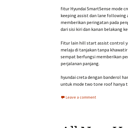
fitur Hyundai SmartSense mode cru
keeping assist dan lane following a
memberikan peringatan pada penge
dari sisi kiri dan kanan belakang k
Fitur lain hill start assist cont
melaju di tanjakan tanpa khawatir
sempat berfungsi memberikan per
perjalanan panjang.
hyundai creta dengan banderol harg
untuk mode two tone roof hanya te
Leave a comment