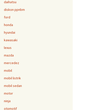
daihatsu
diskon ppnbm
ford
honda
hyundai
kawasaki
lexus
mazda
mercedez
mobil
mobil listrik
mobil sedan
motor
ninja
otomotif