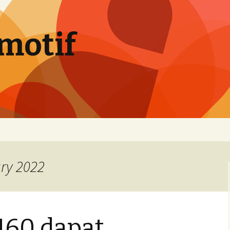
motif
ary 2022
 160 dapat