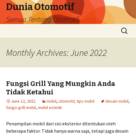
Dunia Otomotif
Semua Tentang Otomotif
Skip
Search
to
for:
content
Monthly Archives: June 2022
Fungsi Grill Yang Mungkin Anda
Tidak Ketahui
June 12, 2022
mobil
,
otomotif
,
tips mobil
desain mobil
,
fungsi grill mobil
,
mobil estetik
Penampilan mobil dari sisi eksterior ditentukan oleh
beberapa faktor. Tidak hanya warna saja, tetapi juga desain