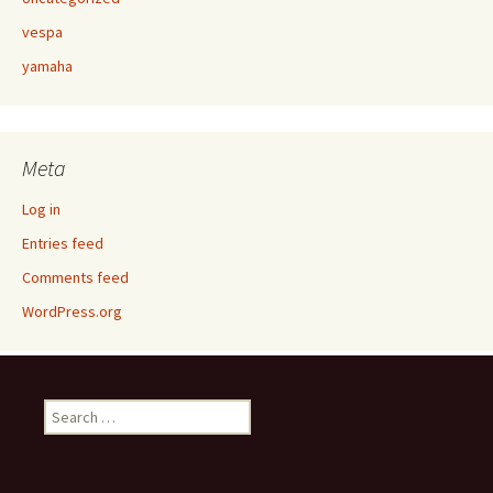
vespa
yamaha
Meta
Log in
Entries feed
Comments feed
WordPress.org
Search
for: