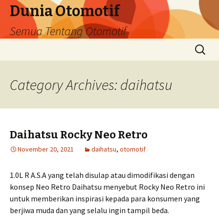
Dunia Otomotif
Semua Tentang Otomotif
Skip
Search
to
for:
content
Category Archives: daihatsu
Daihatsu Rocky Neo Retro
November 20, 2021
daihatsu
,
otomotif
1.0L R A.S.A yang telah disulap atau dimodifikasi dengan
konsep Neo Retro Daihatsu menyebut Rocky Neo Retro ini
untuk memberikan inspirasi kepada para konsumen yang
berjiwa muda dan yang selalu ingin tampil beda.