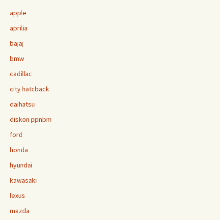
apple
aprilia
bajaj
bmw
cadillac
city hatcback
daihatsu
diskon ppnbm
ford
honda
hyundai
kawasaki
lexus
mazda