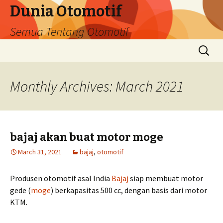
Dunia Otomotif
Semua Tentang Otomotif
Skip
Search
to
for:
content
Monthly Archives: March 2021
bajaj akan buat motor moge
March 31, 2021
bajaj
,
otomotif
Produsen otomotif asal India
Bajaj
siap membuat motor
gede (
moge
) berkapasitas 500 cc, dengan basis dari motor
KTM.