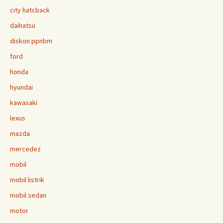
city hatcback
daihatsu
diskon ppnbm
ford
honda
hyundai
kawasaki
lexus
mazda
mercedez
mobil
mobil listrik
mobil sedan
motor