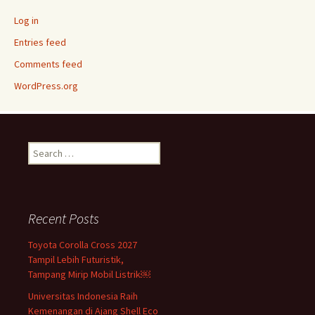
Log in
Entries feed
Comments feed
WordPress.org
Search
for:
Recent Posts
Toyota Corolla Cross 2027
Tampil Lebih Futuristik,
Tampang Mirip Mobil Listrik￼
Universitas Indonesia Raih
Kemenangan di Ajang Shell Eco