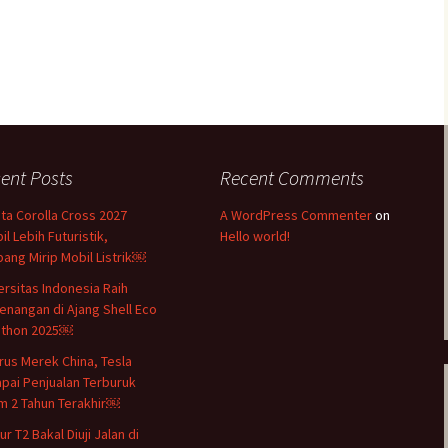
ent Posts
Recent Comments
ta Corolla Cross 2027
A WordPress Commenter
on
il Lebih Futuristik,
Hello world!
ang Mirip Mobil Listrik￼
ersitas Indonesia Raih
nangan di Ajang Shell Eco
athon 2025￼
rus Merek China, Tesla
pai Penjualan Terburuk
m 2 Tahun Terakhir￼
r T2 Bakal Diuji Jalan di