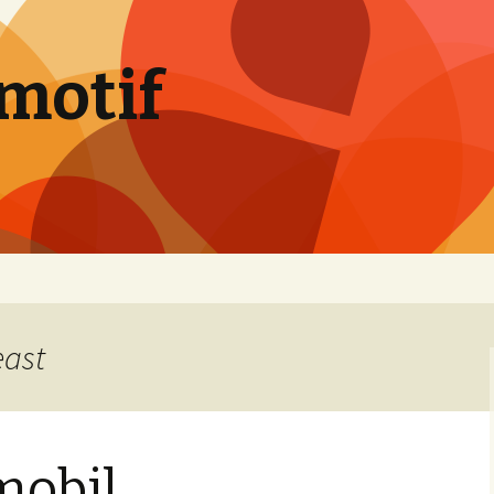
motif
east
mobil