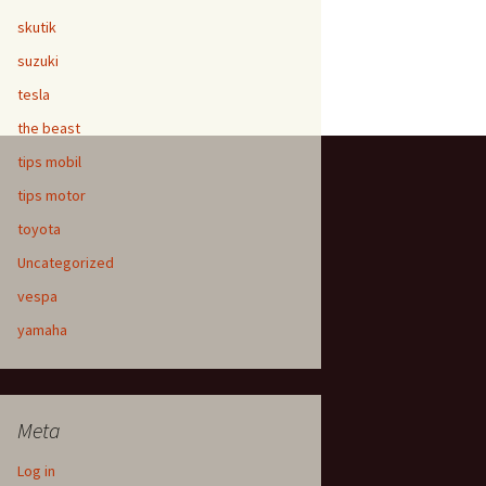
skutik
suzuki
tesla
the beast
tips mobil
tips motor
toyota
Uncategorized
vespa
yamaha
Meta
Log in