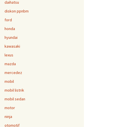
daihatsu
diskon ppnbm
ford
honda
hyundai
kawasaki
lexus
mazda
mercedez
mobil
mobil listrik
mobil sedan
motor
ninja
otomotif