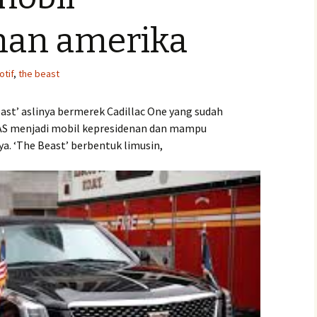
nan amerika
tif
,
the beast
east’ aslinya bermerek Cadillac One yang sudah
e AS menjadi mobil kepresidenan dan mampu
. ‘The Beast’ berbentuk limusin,