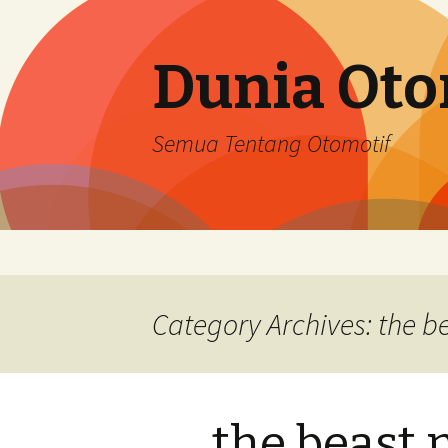
Dunia Oto
Semua Tentang Otomotif
Skip
to
content
Category Archives: the b
the beast 