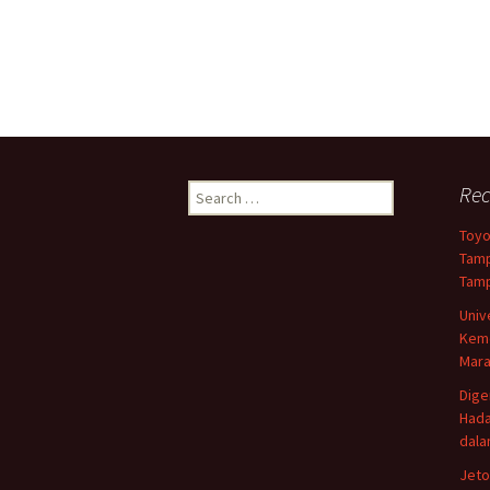
Search
Rec
for:
Toyo
Tamp
Tamp
Univ
Keme
Mar
Dige
Hada
dala
Jetou