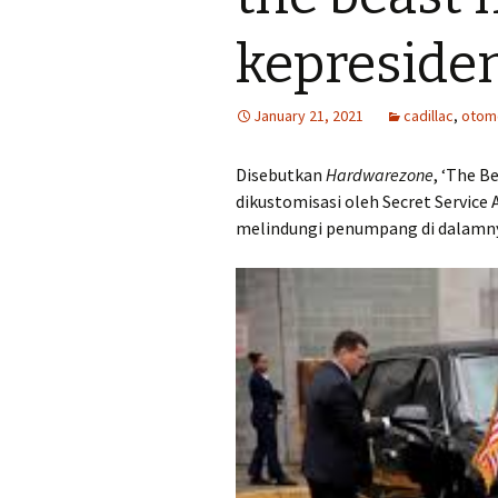
kepreside
January 21, 2021
cadillac
,
otomo
Disebutkan
Hardwarezone
, ‘The B
dikustomisasi oleh Secret Servic
melindungi penumpang di dalamnya