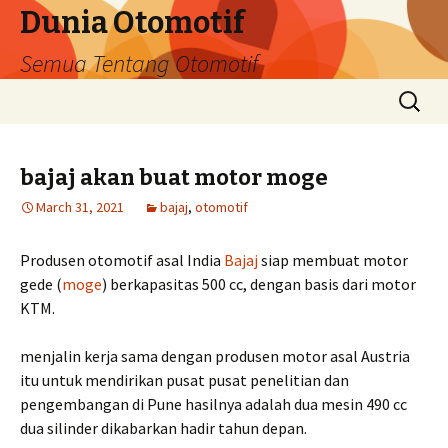
Dunia Otomotif
Semua Tentang Otomotif
Skip
Search
to
for:
content
bajaj akan buat motor moge
March 31, 2021
bajaj
,
otomotif
Produsen otomotif asal India
Bajaj
siap membuat motor
gede (
moge
) berkapasitas 500 cc, dengan basis dari motor
KTM.
menjalin kerja sama dengan produsen motor asal Austria
itu untuk mendirikan pusat pusat penelitian dan
pengembangan di Pune hasilnya adalah dua mesin 490 cc
dua silinder dikabarkan hadir tahun depan.