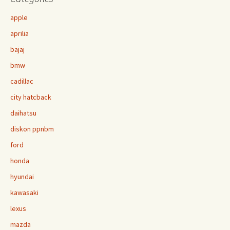
apple
aprilia
bajaj
bmw
cadillac
city hatcback
daihatsu
diskon ppnbm
ford
honda
hyundai
kawasaki
lexus
mazda