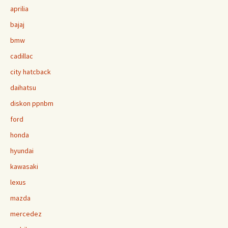
aprilia
bajaj
bmw
cadillac
city hatcback
daihatsu
diskon ppnbm
ford
honda
hyundai
kawasaki
lexus
mazda
mercedez