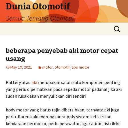
Dunia Otomotif
Semua Tentang Otomotif
Skip
Search
to
for:
content
beberapa penyebab aki motor cepat
usang
May 19, 2021
motor
,
otomotif
,
tips motor
Battery atau
aki
merupakan salah satu komponen penting
yang perlu diperhatikan pada sepeda motor padahal jika aki
sudah rusak akan menyulitkan diri sendiri.
body motor yang harus rajin dibersihkan, ternyata aki juga
perlu. Karena aki merupakan supply sistem kelistrikan
kendaraan bermotor, perlu perawatan agar aliran listrik ke