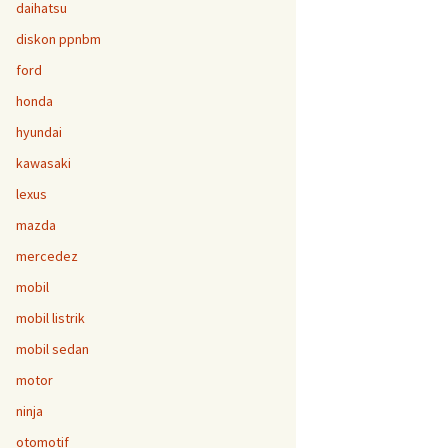
daihatsu
diskon ppnbm
ford
honda
hyundai
kawasaki
lexus
mazda
mercedez
mobil
mobil listrik
mobil sedan
motor
ninja
otomotif