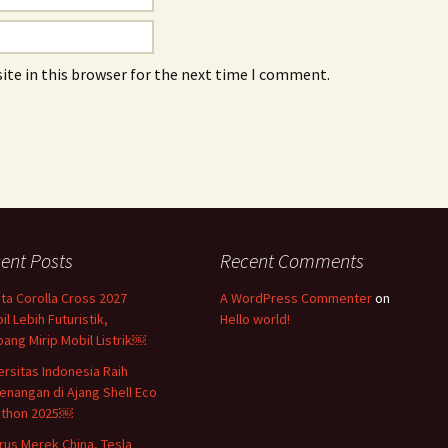
ite in this browser for the next time I comment.
ent Posts
Recent Comments
ta Corolla Cross 2027
A WordPress Commenter
on
il Lebih Futuristik,
Hello world!
ang Mirip Mobil Listrik￼
ersitas Indonesia Raih
nangan di Ajang Shell Eco
athon 2025￼
rus Merek China, Tesla