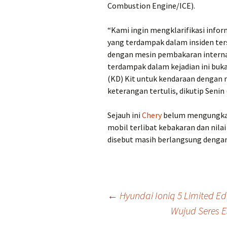
Combustion Engine/ICE).
“Kami ingin mengklarifikasi info
yang terdampak dalam insiden te
dengan mesin pembakaran internal
terdampak dalam kejadian ini buk
(KD) Kit untuk kendaraan dengan m
keterangan tertulis, dikutip Senin 
Sejauh ini
Chery
belum mengungkap
mobil terlibat kebakaran dan nilai
disebut masih berlangsung denga
Post
←
Hyundai Ioniq 5 Limited Edi
Wujud Seres E