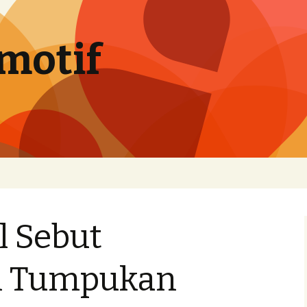
motif
l Sebut
n Tumpukan