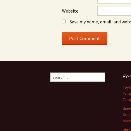
Website
Save my name, email, and webs
Search
Rec
for:
Toyo
Tamp
Tamp
Univ
Keme
Mar
Dige