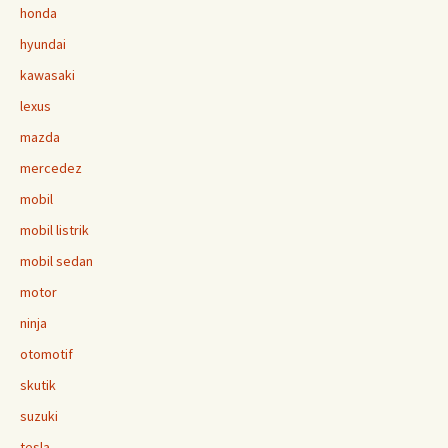
honda
hyundai
kawasaki
lexus
mazda
mercedez
mobil
mobil listrik
mobil sedan
motor
ninja
otomotif
skutik
suzuki
tesla