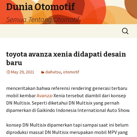
Dunia Otomotif
Semua Tentang Otomotif
Skip
Search
to
for:
content
toyota avanza xenia didapati desain
baru
May 29, 2021
daihatsu
,
otomotif
menceritakan bahwa referensi rendering generasi terbaru
mobil kembar
Avanza
-Xenia tersebut diambil dari konsep
DN Multisix. Seperti diketahui DN Multisix yang pernah
dipamerkan di Gaikindo Indonesia International Auto Show.
konsep DN Multisix dipamerkan tapi sampai saat ini belum
diproduksi massal DN Multisix merupakan mobil MPV yang