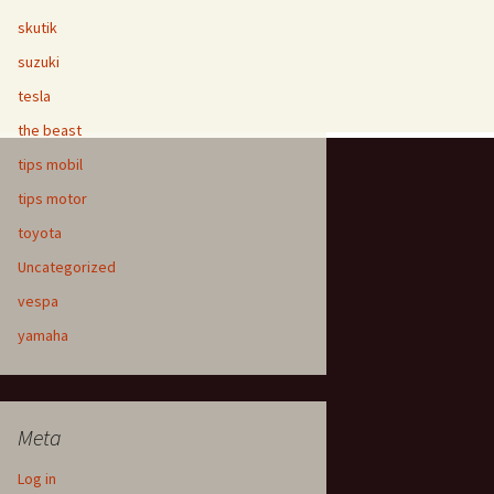
skutik
suzuki
tesla
the beast
tips mobil
tips motor
toyota
Uncategorized
vespa
yamaha
Meta
Log in