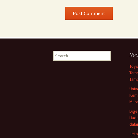
Search
Rec
for:
Toyo
Tamp
Tamp
Univ
Keme
Mar
Dige
Hada
dala
Jetou