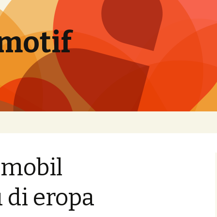
motif
a mobil
 di eropa