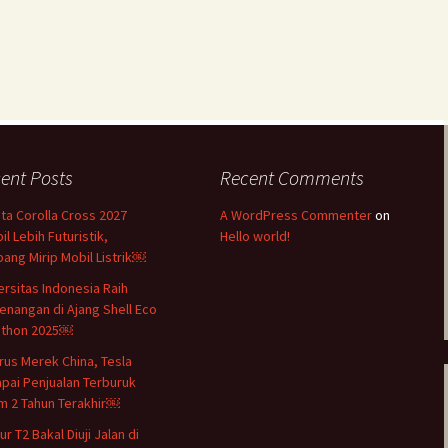
ent Posts
Recent Comments
ta Corolla Cross 2027
A WordPress Commenter
on
il Lebih Futuristik,
Hello world!
ang Mirip Mobil Listrik￼
ersitas Indonesia Raih
nangan di Ajang Shell Eco
athon 2025￼
rus Merek China, Tesla
pai Penjualan Terburuk
m 2 Tahun Terakhir￼
r T2 Bakal Diuji Jalan di