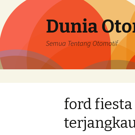
Dunia Oto
Semua Tentang Otomotif
Skip
to
content
ford fiest
terjangkau