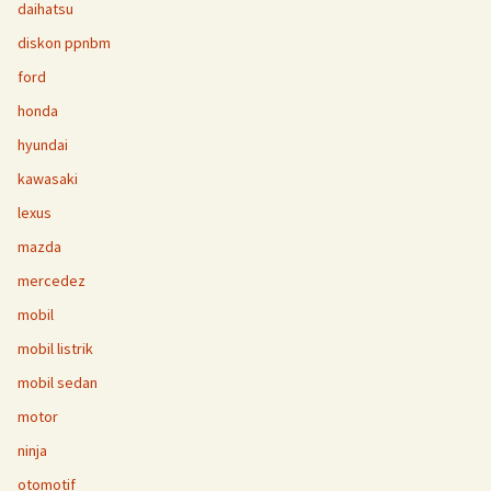
daihatsu
diskon ppnbm
ford
honda
hyundai
kawasaki
lexus
mazda
mercedez
mobil
mobil listrik
mobil sedan
motor
ninja
otomotif