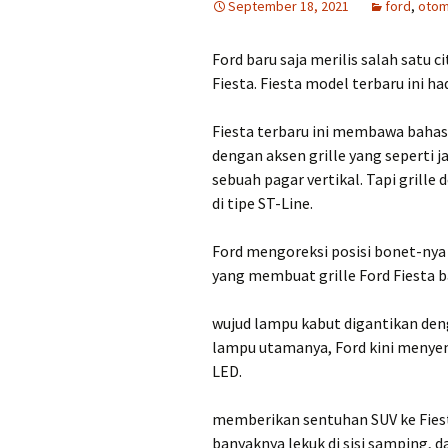
September 18, 2021
ford
,
otom
Ford baru saja merilis salah satu c
Fiesta. Fiesta model terbaru ini h
Fiesta terbaru ini membawa bahasa
dengan aksen grille yang seperti j
sebuah pagar vertikal. Tapi grill
di tipe ST-Line.
Ford mengoreksi posisi bonet-nya d
yang membuat grille Ford Fiesta ba
wujud lampu kabut digantikan den
lampu utamanya, Ford kini menye
LED.
memberikan sentuhan SUV ke Fiest
banyaknya lekuk di sisi samping, 