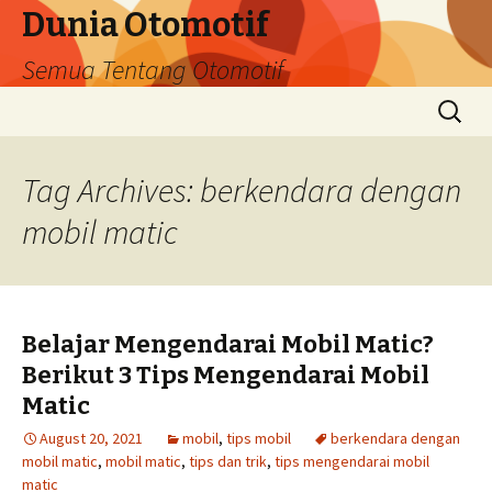
Dunia Otomotif
Semua Tentang Otomotif
Skip
Search
to
for:
content
Tag Archives: berkendara dengan
mobil matic
Belajar Mengendarai Mobil Matic?
Berikut 3 Tips Mengendarai Mobil
Matic
August 20, 2021
mobil
,
tips mobil
berkendara dengan
mobil matic
,
mobil matic
,
tips dan trik
,
tips mengendarai mobil
matic