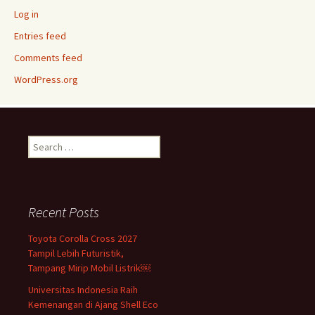
Log in
Entries feed
Comments feed
WordPress.org
Search
for:
Recent Posts
Toyota Corolla Cross 2027
Tampil Lebih Futuristik,
Tampang Mirip Mobil Listrik￼
Universitas Indonesia Raih
Kemenangan di Ajang Shell Eco