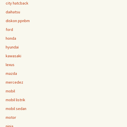
city hatcback
daihatsu
diskon ppnbm
ford
honda
hyundai
kawasaki
lexus
mazda
mercedez
mobil
mobil listrik
mobil sedan
motor
ninja