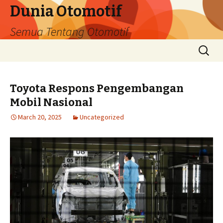
Dunia Otomotif
Semua Tentang Otomotif
Skip
Search
to
for:
content
Toyota Respons Pengembangan
Mobil Nasional
March 20, 2025
Uncategorized