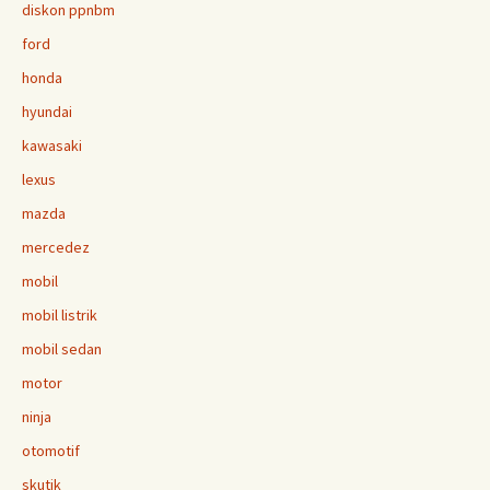
diskon ppnbm
ford
honda
hyundai
kawasaki
lexus
mazda
mercedez
mobil
mobil listrik
mobil sedan
motor
ninja
otomotif
skutik