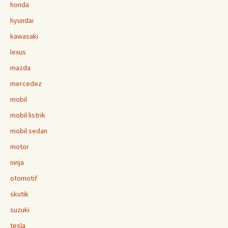
honda
hyundai
kawasaki
lexus
mazda
mercedez
mobil
mobil listrik
mobil sedan
motor
ninja
otomotif
skutik
suzuki
tesla