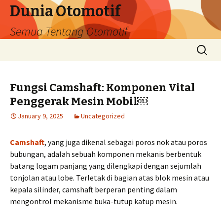
Dunia Otomotif
Semua Tentang Otomotif
Skip
Search
to
for:
content
Fungsi Camshaft: Komponen Vital
Penggerak Mesin Mobil￼
January 9, 2025
Uncategorized
Camshaft
, yang juga dikenal sebagai poros nok atau poros
bubungan, adalah sebuah komponen mekanis berbentuk
batang logam panjang yang dilengkapi dengan sejumlah
tonjolan atau lobe. Terletak di bagian atas blok mesin atau
kepala silinder, camshaft berperan penting dalam
mengontrol mekanisme buka-tutup katup mesin.